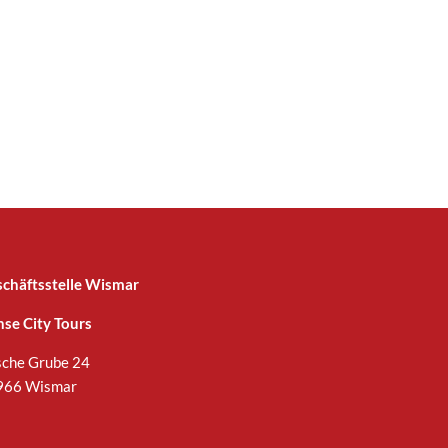
chäftsstelle Wismar
se City Tours
sche Grube 24
966 Wismar