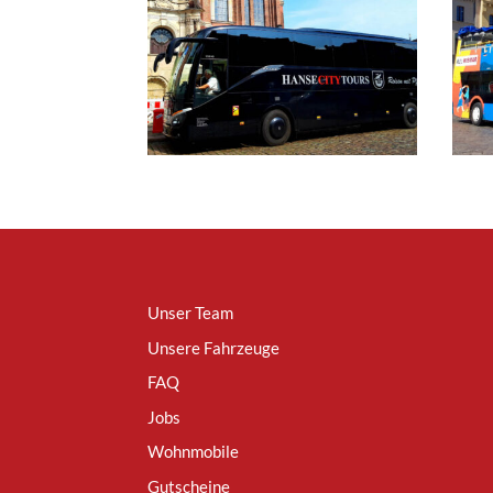
Unser Team
Unsere Fahrzeuge
FAQ
Jobs
Wohnmobile
Gutscheine