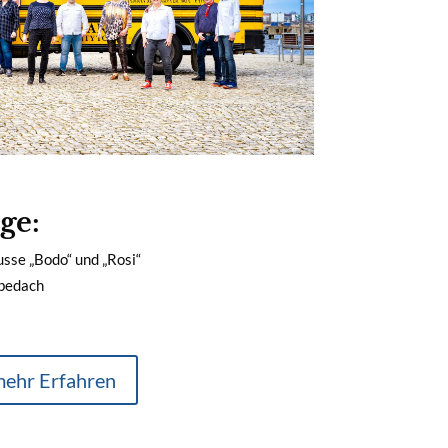
ge:
sse „Bodo“ und „Rosi“
ebedach
ehr Erfahren