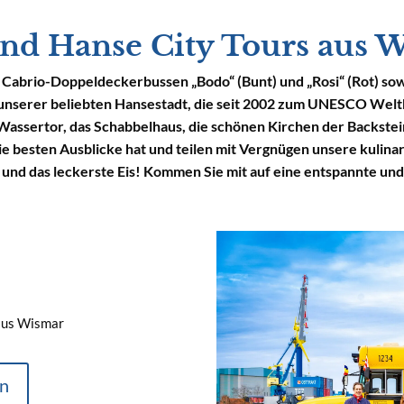
ind Hanse City Tours aus 
 Cabrio-Doppeldeckerbussen „Bodo“ (Bunt) und „Rosi“ (Rot) sow
 unserer beliebten Hansestadt, die seit 2002 zum UNESCO Weltku
 Wassertor, das Schabbelhaus, die schönen Kirchen der Backs
e besten Ausblicke hat und teilen mit Vergnügen unsere kulina
 und das leckerste Eis! Kommen Sie mit auf eine entspannte un
 aus Wismar
en