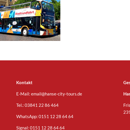
Kontakt
Ges
E-Mail:
email@hanse-city-tours.de
Han
Tel.:
03841 22 86 464
Fri
23
WhatsApp:
0151 12 28 64 64
Signal: 0151 12 28 64 64